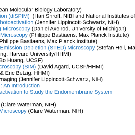
ean Molecular Biology Laboratory)
tion (diSPIM)
(Hari Shroff, NIBI and National Institutes o
otoactivation
(Jennifer Lippincott-Schwartz, NIH)
F) Microscopy
(Daniel Axelrod, University of Michigan)
 Microscopy
(Philippe Bastiaens, Max Planck Institute)
Philippe Bastiaens, Max Planck Institute)
 Emission Depletion (STED) Microscopy
(Stefan Hell, Ma
ng, Harvard University/HHMI)
Bo Huang, UCSF)
icroscopy (SIM)
(David Agard, UCSF/HHMI)
& Eric Betzig, HHMI)
Imaging (Jennifer Lippincott-Schwartz, NIH)
 : An Introduction
oactivation to Study the Endomembrane System
(Clare Waterman, NIH)
 Microscopy
(Clare Waterman, NIH)