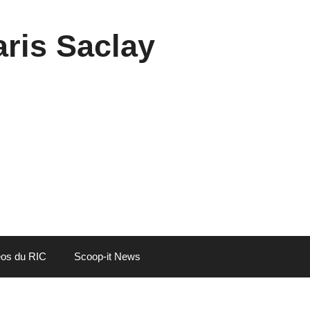
aris Saclay
éos du RIC
Scoop-it News