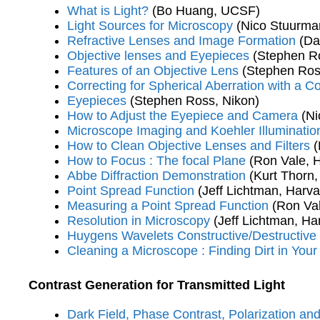
What is Light?
(Bo Huang, UCSF)
Light Sources for Microscopy
(Nico Stuurm
Refractive Lenses and Image Formation
(Dan
Objective lenses and Eyepieces
(Stephen Ro
Features of an Objective Lens
(Stephen Ros
Correcting for Spherical Aberration with a Co
Eyepieces
(Stephen Ross, Nikon)
How to Adjust the Eyepiece and Camera
(Ni
Microscope Imaging and Koehler Illuminatio
How to Clean Objective Lenses and Filters
(
How to Focus : The focal Plane
(Ron Vale,
Abbe Diffraction Demonstration
(Kurt Thorn
Point Spread Function
(Jeff Lichtman, Harva
Measuring a Point Spread Function
(Ron Va
Resolution in Microscopy
(Jeff Lichtman, Har
Huygens Wavelets Constructive/Destructive I
Cleaning a Microscope : Finding Dirt in You
Contrast Generation for Transmitted Light
Dark Field, Phase Contrast, Polarization and