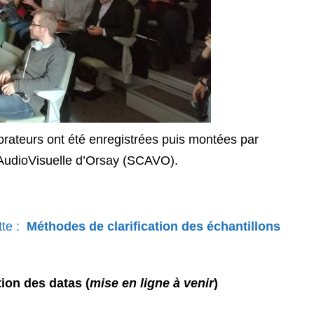
 orateurs ont été enregistrées puis montées par
 AudioVisuelle d’Orsay (SCAVO).
tte :
Méthodes de clarification des échantillons
ion des datas (
mise en ligne à venir
)