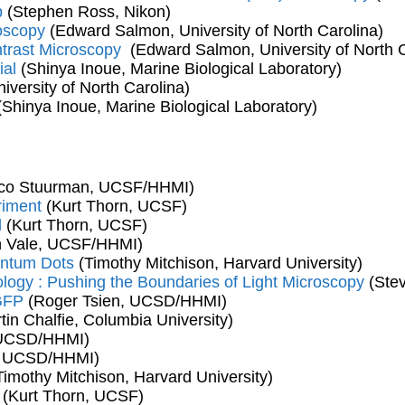
b
(Stephen Ross, Nikon)
roscopy
(Edward Salmon, University of North Carolina)
trast Microscopy
(Edward Salmon, University of North C
ial
(Shinya Inoue, Marine Biological Laboratory)
versity of North Carolina)
Shinya Inoue, Marine Biological Laboratory)
co Stuurman, UCSF/HHMI)
riment
(Kurt Thorn, UCSF)
l
(Kurt Thorn, UCSF)
 Vale, UCSF/HHMI)
antum Dots
(Timothy Mitchison, Harvard University)
logy : Pushing the Boundaries of Light Microscopy
(Stev
 GFP
(Roger Tsien, UCSD/HHMI)
tin Chalfie, Columbia University)
 UCSD/HHMI)
, UCSD/HHMI)
imothy Mitchison, Harvard University)
(Kurt Thorn, UCSF)