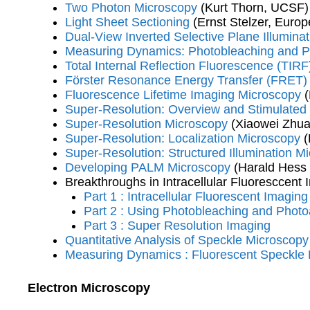
Two Photon Microscopy
(Kurt Thorn, UCSF)
Light Sheet Sectioning
(Ernst Stelzer, Europ
Dual-View Inverted Selective Plane Illumina
Measuring Dynamics: Photobleaching and Ph
Total Internal Reflection Fluorescence (TIR
Förster Resonance Energy Transfer (FRET)
Fluorescence Lifetime Imaging Microscopy
(
Super-Resolution: Overview and Stimulated
Super-Resolution Microscopy
(Xiaowei Zhua
Super-Resolution: Localization Microscopy
(
Super-Resolution: Structured Illumination M
Developing PALM Microscopy
(Harald Hess 
Breakthroughs in Intracellular Fluoresccent 
Part 1 : Intracellular Fluorescent Imaging
Part 2 : Using Photobleaching and Phot
Part 3 : Super Resolution Imaging
Quantitative Analysis of Speckle Microscopy
Measuring Dynamics : Fluorescent Speckle
Electron Microscopy