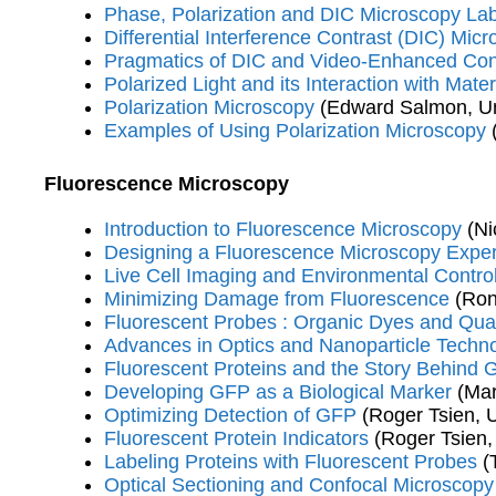
Phase, Polarization and DIC Microscopy La
Differential Interference Contrast (DIC) Mic
Pragmatics of DIC and Video-Enhanced Con
Polarized Light and its Interaction with Mater
Polarization Microscopy
(Edward Salmon, Uni
Examples of Using Polarization Microscopy
(
Fluorescence Microscopy
Introduction to Fluorescence Microscopy
(Ni
Designing a Fluorescence Microscopy Expe
Live Cell Imaging and Environmental Contro
Minimizing Damage from Fluorescence
(Ron
Fluorescent Probes : Organic Dyes and Qu
Advances in Optics and Nanoparticle Techno
Fluorescent Proteins and the Story Behind
Developing GFP as a Biological Marker
(Mar
Optimizing Detection of GFP
(Roger Tsien,
Fluorescent Protein Indicators
(Roger Tsien
Labeling Proteins with Fluorescent Probes
(T
Optical Sectioning and Confocal Microscopy