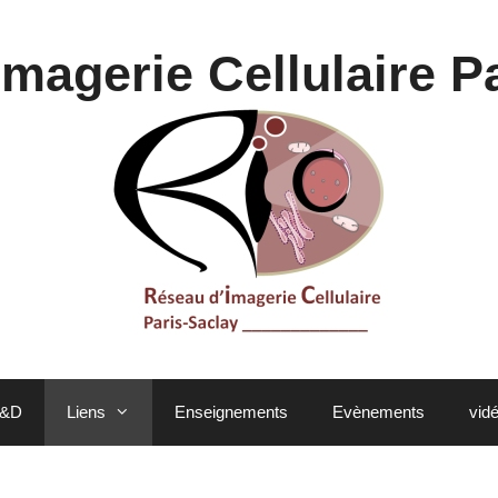
magerie Cellulaire P
&D
Liens
Enseignements
Evènements
vid