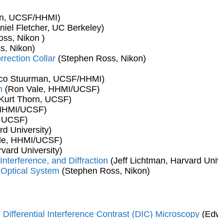
an, UCSF/HHMI)
iel Fletcher, UC Berkeley)
ss, Nikon )
s, Nikon)
rrection Collar
(Stephen Ross, Nikon)
co Stuurman, UCSF/HHMI)
n
(Ron Vale, HHMI/UCSF)
Kurt Thorn, UCSF)
 HHMI/UCSF)
, UCSF)
rd University)
le, HHMI/UCSF)
vard University)
nterference, and Diffraction
(Jeff Lichtman, Harvard Univ
r Optical System
(Stephen Ross, Nikon)
 Differential Interference Contrast (DIC) Microscopy
(Edw